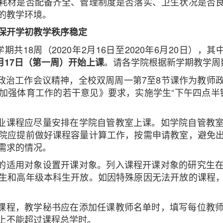
耗材是否配备齐全、管理制度是否落实、卫生状况是否
的教学环境。
保开学初教学秩序稳定
年春季学期共18周（2020年2月16日至2020年6月20日）
。请各学院根据新学期教学周
2月17日（第一周）开始上课
想政治工作会议精神，全校双周周一第7至8节课作为教师
加强体育工作的若干意见》要求，实施学生“下午四点半锻
专业课程应尽量安排在学院自管教室上课。如学院自管教
院应提前做好课程容量计算工作，按需申请教室，避免
需求的情况。
案的适用对象设置开课对象。列入课程开课对象的研究生
生和高年级本科生开放。如因特殊原因无法开放的课程
的课程，教学秘书应在添加任课教师名单时，填写每位教
上不能超过课程总学时。