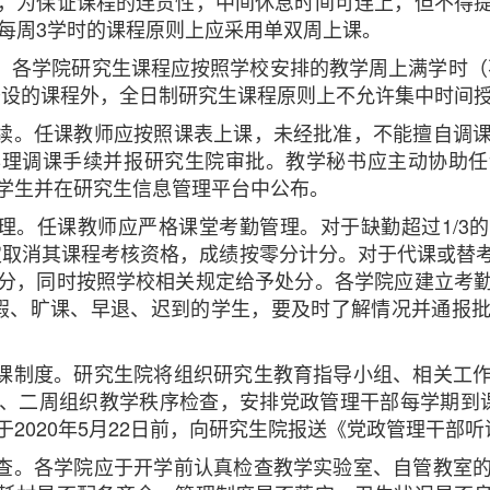
，为保证课程的连贯性，中间休息时间可连上，但不得
，每周3学时的课程原则上应采用单双周上课。
课。各学院研究生课程应按照学校安排的教学周上满学时（
开设的课程外，全日制研究生课程原则上不允许集中时间
手续。任课教师应按照课表上课，未经批准，不能擅自调
办理调课手续并报研究生院审批。教学秘书应主动协助任
学生并在研究生信息管理平台中公布。
管理。任课教师应严格课堂考勤管理。对于缺勤超过1/3
规定取消其课程考核资格，成绩按零分计分。对于代课或替
分，同时按照学校相关规定给予处分。各学院应建立考
假、旷课、早退、迟到的学生，要及时了解情况并通报
听课制度。研究生院将组织研究生教育指导小组、相关工
、二周组织教学秩序检查，安排党政管理干部每学期到
2020年5月22日前，向研究生院报送《党政管理干部
检查。各学院应于开学前认真检查教学实验室、自管教室