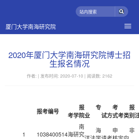
厦门大学南海研究院
2020年厦门大学南海研究院博士招
生报名情况
作者: |
发布时间: 2020-07-10 |
阅读数:
2162
报
专
考
报
报考编号
考学院
业
试方式
考类别
南
海
申
非
1
1038400514
海研究
洋法学
请考核
定向