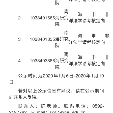
院
南
海
申
非
2
1038401666
海研究
洋法学
请考核
定向
院
南
海
申
非
3
1038401835
海研究
洋法学
请考核
定向
院
南
海
申
非
4
1038403886
海研究
洋法学
请考核
定向
院
公示时间为2020年1月6日-2020年1月10
日。
若对以上公示信息有异议，请在公示期间
向联系人反映。
联系人：陈老师。联系电话：0592-
2187762。E_mail：scsi@xmu.edu.cn。