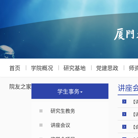
首页
学院概况
研究基地
党建思政
师
讲座
院友之家
博士后
下载中心
学生事务
【
研究生教务
【
讲座会议
【