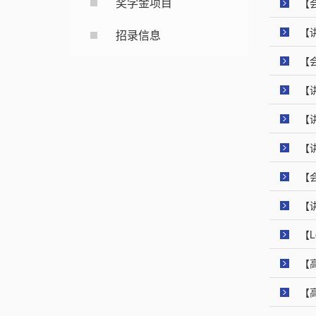
奖学金项目
【
【
招录信息
【
【
【
【
【
【
【Le