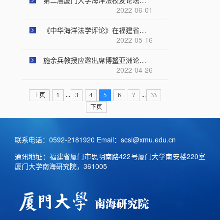
第二届厦门大学海洋法校友论坛暨南海研究院建院十周年学术研讨会圆满落幕
2022-06-01
《中华海洋法学评论》在福建省侨刊乡讯“双随机”抽查专项审读中表现优异
2022-05-16
施余兵教授应邀出席博鳌亚洲论坛2022年年会南海主题分论坛
2022-04-26
...
...
上页
1
3
4
5
6
7
33
下页
联系电话：0592-2181920 Email：scsi@xmu.edu.cn
通讯地址：福建省厦门市思明南路422号厦门大学南安楼220室
厦门大学南海研究院，361005